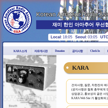
Korean Amateur Radio Ass
재미 한인 아마추어 무선
Local
:
18:05
Seoul
:
03:05
UT
Donation
Check In
KARA 소개
자유게시판
공지사항
KARA
건의사항, 질문, 차한잔의 얘
(공지사항은 협회 총무에게 연
상업광고, 홍보성의 글은 사
KARA Web Site 가 활