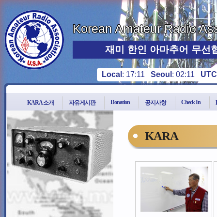
Korean Amateur Radio Ass
재미 한인 아마추어 무선
Local
:
17:11
Seoul
:
02:11
UTC
Donation
Check In
KARA 소개
자유게시판
공지사항
KARA