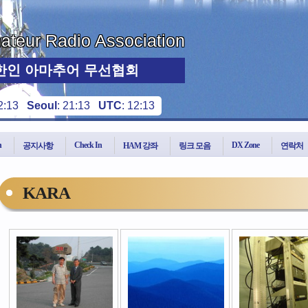
teur Radio Association
한인 아마추어 무선협회
2:13
Seoul
:
21:13
UTC
:
12:13
n
Check In
DX Zone
공지사항
HAM 강좌
링크 모음
연락처
KARA