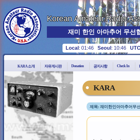
Korean Amateur Radio Ass
재미 한인 아마추어 무선
Local
:
01:46
Seoul
:
10:46
UT
Donation
Check In
KARA 소개
자유게시판
공지사항
KARA
제목: 재미한인아마추어무선