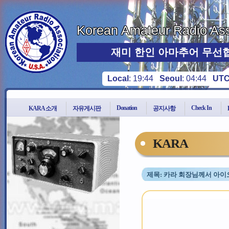
Korean Amateur Radio Ass
재미 한인 아마추어 무선
Local
:
19:44
Seoul
:
04:44
UT
Donation
Check In
KARA 소개
자유게시판
공지사항
KARA
제목: 카라 회장님께서 아이